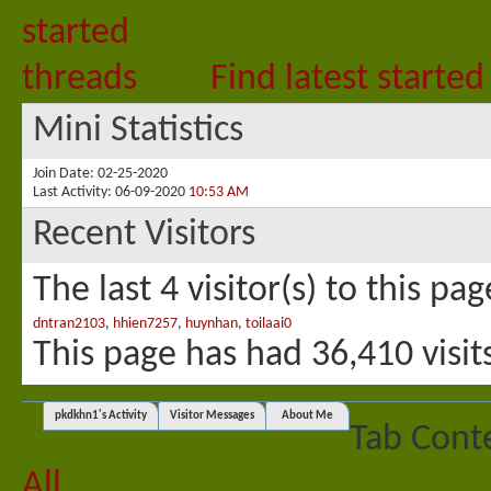
Find latest started
Mini Statistics
Join Date
02-25-2020
Last Activity
06-09-2020
10:53 AM
Recent Visitors
The last 4 visitor(s) to this pa
dntran2103
,
hhien7257
,
huynhan
,
toilaai0
This page has had
36,410
visit
pkdkhn1's Activity
Visitor Messages
About Me
Tab Cont
All