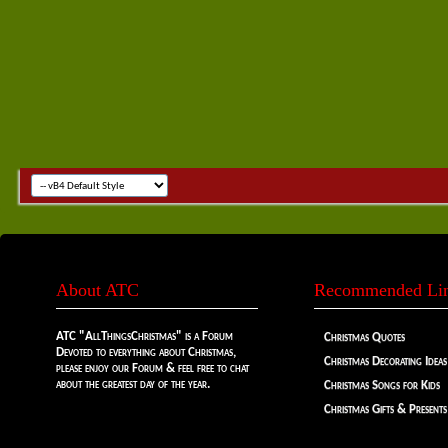
About ATC
Recommended Li
ATC "AllThingsChristmas" is a Forum
Christmas Quotes
Devoted to everything about Christmas,
Christmas Decorating Ideas
please enjoy our Forum & feel free to chat
about the greatest day of the year.
Christmas Songs for Kids
Christmas Gifts & Presents