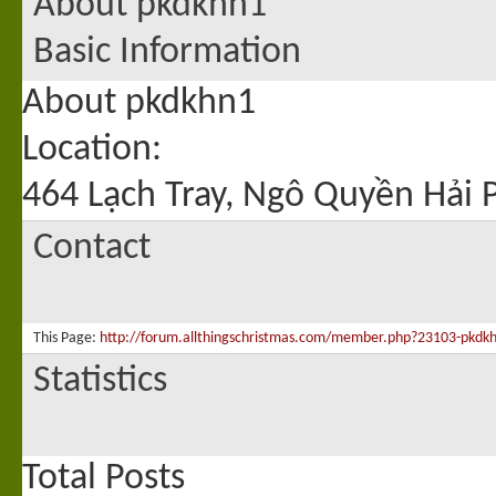
About pkdkhn1
Basic Information
About pkdkhn1
Location:
464 Lạch Tray, Ngô Quyền Hải
Contact
This Page
http://forum.allthingschristmas.com/member.php?23103-pk
Statistics
Total Posts