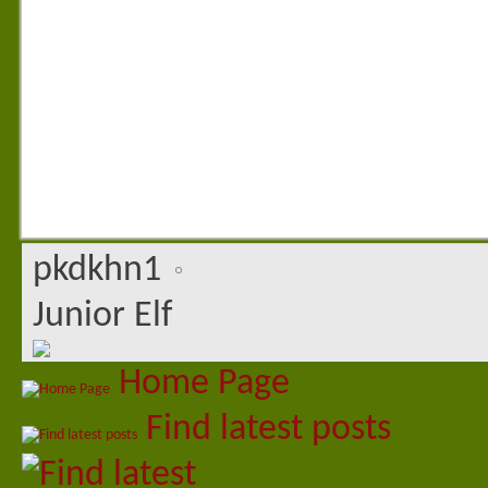
pkdkhn1
Junior Elf
Home Page
Find latest posts