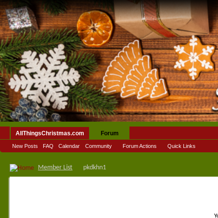
AllThingsChristmas.com
Forum
New Posts
FAQ
Calendar
Community
Forum Actions
Quick Links
Member List
pkdkhn1
Y