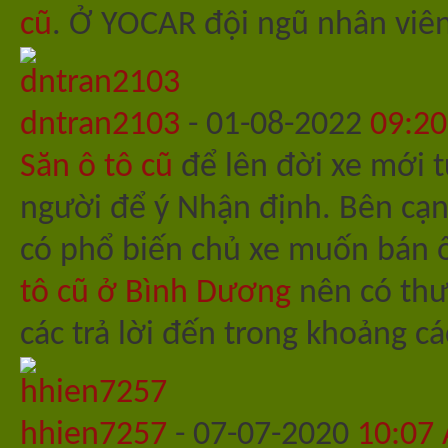
cũ
. Ở YOCAR đội ngũ nhân viên
dntran2103
-
01-08-2022
09:2
Săn ô tô cũ
để lên đời xe mới t
người để ý Nhận định. Bên cạn
có phổ biến chủ xe muốn bán ô 
tô cũ ở Bình Dương
nên có thươ
các trả lời đến trong khoảng c
hhien7257
-
07-07-2020
10:07