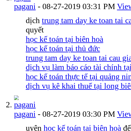
pagani
-
08-27-2019
03:31 PM
Vie
dịch
trung tam day ke toan tai c
quyết
học kế toán tại biên hoà
học kế toán tại thủ đức
trung tam day ke toan tai cau gi
dịch vụ làm báo cáo tài chính tạ
học kế toán thực tế tại quảng ni
dịch vụ kê khai thuế tại long bi
pagani
-
08-27-2019
03:30 PM
Vie
uyên
học kế toán tại biên hoà
để