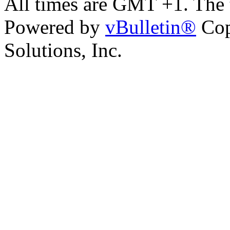
All times are GMT +1. The
Powered by
vBulletin®
Cop
Solutions, Inc.