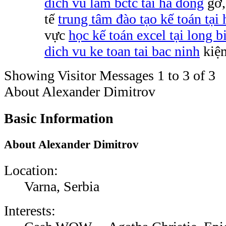
dich vu lam bctc tai ha dong
gỡ,
tế
trung tâm đào tạo kế toán tại
vực
học kế toán excel tại long b
dich vu ke toan tai bac ninh
kiệ
Showing Visitor Messages 1 to
3
of
3
About Alexander Dimitrov
Basic Information
About Alexander Dimitrov
Location:
Varna, Serbia
Interests: