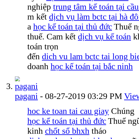
nghiệp
trung tâm kế toán tại cầu
m kết
dịch vụ làm bctc tại hà đ
a
học kế toán tại thủ đức
Thuế n
thuế. Cam kết
dịch vụ kế toán
kh
toán trọn
đến
dich vu lam bctc tai long bi
doanh
học kế toán tại bắc ninh
pagani
-
08-27-2019
03:29 PM
Vie
hoc ke toan tai cau giay
Chúng
học kế toán tại thủ đức
Thuế ng
kinh
chốt sổ bhxh
tháo