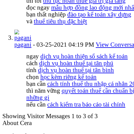
thì tới
thủ tục hoàn thuế giá trị gia tăng
đọc ngay
mẫu hợp đồng lao động mới nhấ
bạn thất nghiệp
đào tạo kế toán xây dựng
và
thuế tiêu thụ đặc biệt
pagani
-
03-25-2021
04:19 PM
View Conversa
ngay
dịch vụ hoàn thiện sổ sách kế toán
cách
dịch vụ hoàn thuế tại tân phú
tính
dịch vụ hoàn thuế tại tân bình
chọn
học kèm riêng kế toán
bạn cần
cách tính thuế thu nhập cá nhân 
thì năm vững
quyết toán thuế cần chuẩn b
những gi
nếu cần
cách kiểm tra báo cáo tài chính
Showing Visitor Messages 1 to
3
of
3
About Cera