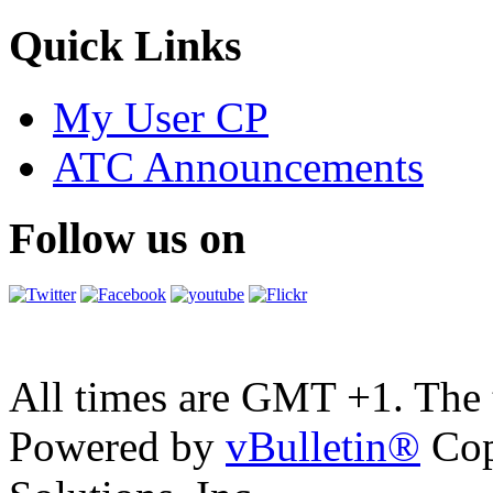
Quick Links
My User CP
ATC Announcements
Follow us on
All times are GMT +1. The
Powered by
vBulletin®
Cop