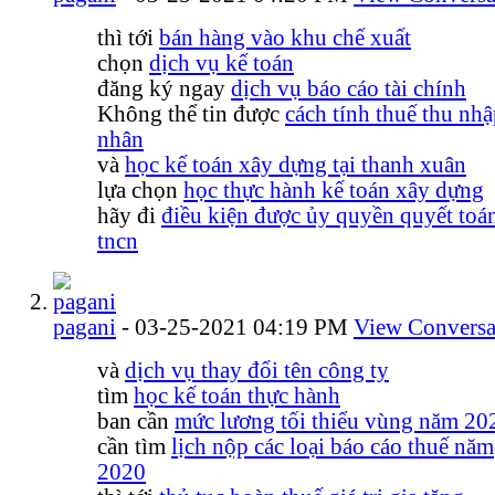
thì tới
bán hàng vào khu chế xuất
chọn
dịch vụ kế toán
đăng ký ngay
dịch vụ báo cáo tài chính
Không thể tin được
cách tính thuế thu nhậ
nhân
và
học kế toán xây dựng tại thanh xuân
lựa chọn
học thực hành kế toán xây dựng
hãy đi
điều kiện được ủy quyền quyết toá
tncn
pagani
-
03-25-2021
04:19 PM
View Conversa
và
dịch vụ thay đổi tên công ty
tìm
học kế toán thực hành
ban cần
mức lương tối thiểu vùng năm 20
cần tìm
lịch nộp các loại báo cáo thuế năm
2020