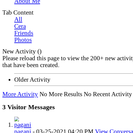
About Me
Tab Content
All
Cera
Friends
Photos
New Activity (
)
Please reload this page to view the 200+ new activi
that have been created.
Older Activity
More Activity
No More Results
No Recent Activity
3
Visitor Messages
pagani
-
03-25-2021
04:20 PM
View Conversa